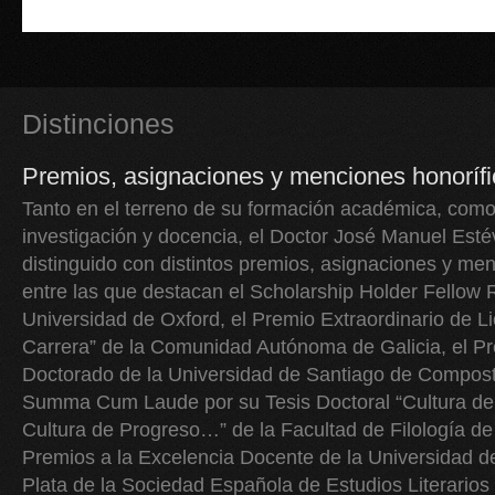
Distinciones
Premios, asignaciones y menciones honoríf
Tanto en el terreno de su formación académica, como
investigación y docencia, el Doctor José Manuel Est
distinguido con distintos premios, asignaciones y men
entre las que destacan el Scholarship Holder Fellow
Universidad de Oxford, el Premio Extraordinario de Li
Carrera” de la Comunidad Autónoma de Galicia, el Pr
Doctorado de la Universidad de Santiago de Composte
Summa Cum Laude por su Tesis Doctoral “Cultura de 
Cultura de Progreso…” de la Facultad de Filología de
Premios a la Excelencia Docente de la Universidad de 
Plata de la Sociedad Española de Estudios Literarios 