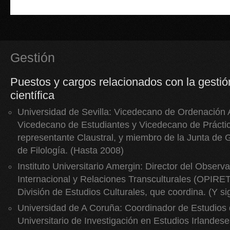
Gestión
Puestos y cargos relacionados con la gesti
científica
Universidad de Sevilla: Vicedecano de Ordenación
Vicedecano de Estudiantes y Vicedecano de Prácti
representante Claustral, y miembro de la Junta de 
de Filología. (Hasta 2008)
Instituto Universitario Amergin: Director del Observa
Internacional y Relaciones Transculturales (OPIRET
División de Estudios Culturales, que coordina. (Y si
Universidad de A Coruña: Coordinador de Estudios d
Universitario de Investigación en Estudios Irlandes