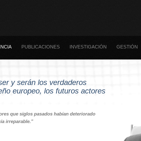
NCIA
PUBLICACIONES
INVESTIGACIÓN
GESTIÓN
ser y serán los verdaderos
eño europeo, los futuros actores
rores que siglos pasados habían deteriorado
a irreparable.”