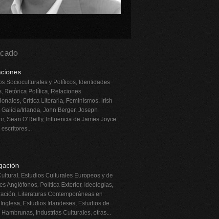
acado
aciones
os Socioculturales y Políticos, Identidades
, Retórica Política, Relaciones
ionales, Crítica Literaria, Feminismos, Irish
 Galicia/Irlanda, John Berger, Joseph
r, Sean O’Reilly, Influencia de James Joyce
 escritores...
igación
Cultural, Estudios Culturales Europeos y de
es Anglófonos, Política Exterior, Ideologías,
ración, Literaturas Contemporáneas en
Inglesa, Estudios Irlandeses, Estudios de
Hambrunas, Industrias Culturales, otras...