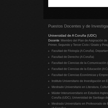
Puestos Docentes y de Investi
Universidad de A Coruña (UDC)
Docente
: Miembro del Plan de Asignación de 
Primer, Segundo y Tercer Ciclo / Grado y Pos
Facultad de Filología (A Coruña). Departam
Facultad de Derecho (A Coruña)
Facultad de Ciencias de la Comunicación 
Facultad de Ciencias de la Educación (A C
Facultad de Ciencias Económicas y Empres
Instituto Universitario de Investigación en
Mestrado Universitario en Literatura, Cult
Máster Interuniversitario en Estudios Ingl
Coruña (UDC), Universidad de Santiago de
Mestrado Universitario en Profesorado de