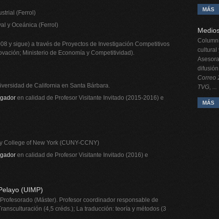
MÁS
strial (Ferrol)
al y Oceánica (Ferrol)
Medio
Columnis
08 y sigue) a través de Proyectos de Investigación Competitivos
cultural
novación; Ministerio de Economía y Competitividad).
Asesora
difusión
Correo 
iversidad de California en Santa Bárbara.
TVG
, ...
igador
en calidad de Profesor Visitante Invitado (2015-2016) e
MÁS
City College of New York (CUNY-CCNY)
igador
en calidad de Profesor Visitante Invitado (2016) e
Pelayo (UIMP)
 Profesorado (Máster). Profesor coordinador responsable de
ansculturación (4,5 créds.); La traducción: teoría y métodos (3